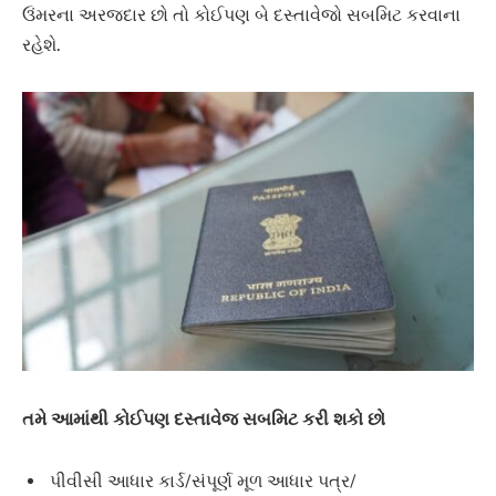
ઉંમરના અરજદાર છો તો કોઈપણ બે દસ્તાવેજો સબમિટ કરવાના
રહેશે.
તમે આમાંથી કોઈપણ દસ્તાવેજ સબમિટ કરી શકો છો
પીવીસી આધાર કાર્ડ/સંપૂર્ણ મૂળ આધાર પત્ર/