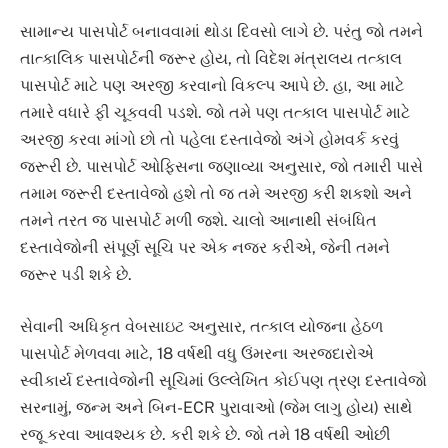
સામાન્ય પાસપોર્ટ બનાવવામાં થોડા દિવસો લાગે છે. પરંતુ જો તમને
તાત્કાલિક પાસપોર્ટની જરૂર હોય, તો વિદેશ મંત્રાલય તત્કાલ
પાસપોર્ટ માટે પણ અરજી કરવાનો વિકલ્પ આપે છે. હા, આ માટે
તમારે વધારે ફી ચૂકવવી પડશે. જો તમે પણ તત્કાલ પાસપોર્ટ માટે
અરજી કરવા માંગો છો તો પહેલા દસ્તાવેજો અંગે હોમવર્ક કરવું
જરૂરી છે. પાસપોર્ટ ઓફિસના જણાવ્યા અનુસાર, જો તમારી પાસે
તમામ જરૂરી દસ્તાવેજો હશે તો જ તમે અરજી કરી શકશો અને
તમને તરત જ પાસપોર્ટ મળી જશે. ચાલો આનાથી સંબંધિત
દસ્તાવેજોની સંપૂર્ણ સૂચિ પર એક નજર કરીએ, જેની તમને
જરૂર પડી શકે છે.
સેવાની અધિકૃત વેબસાઇટ અનુસાર, તત્કાલ યોજના હેઠળ
પાસપોર્ટ મેળવવા માટે, 18 વર્ષથી વધુ ઉંમરના અરજદારોએ
સ્વીકાર્ય દસ્તાવેજોની સૂચિમાં ઉલ્લેખિત કોઈપણ ત્રણ દસ્તાવેજો
સરનામું, જન્મ અને બિન-ECR પુરાવાઓ (જેમ લાગુ હોય) સાથે
રજૂ કરવા આવશ્યક છે. કરી શકે છે. જો તમે 18 વર્ષથી ઓછી