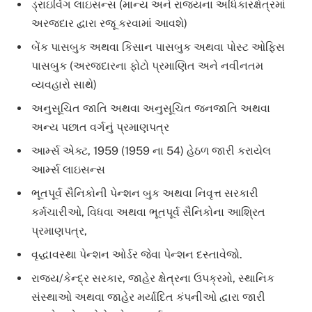
ડ્રાઇવિંગ લાઇસન્સ (માન્ય અને રાજ્યના અધિકારક્ષેત્રમાં
અરજદાર દ્વારા રજૂ કરવામાં આવશે)
બેંક પાસબુક અથવા કિસાન પાસબુક અથવા પોસ્ટ ઓફિસ
પાસબુક (અરજદારના ફોટો પ્રમાણિત અને નવીનતમ
વ્યવહારો સાથે)
અનુસૂચિત જાતિ અથવા અનુસૂચિત જનજાતિ અથવા
અન્ય પછાત વર્ગનું પ્રમાણપત્ર
આર્મ્સ એક્ટ, 1959 (1959 ના 54) હેઠળ જારી કરાયેલ
આર્મ્સ લાઇસન્સ
ભૂતપૂર્વ સૈનિકોની પેન્શન બુક અથવા નિવૃત્ત સરકારી
કર્મચારીઓ, વિધવા અથવા ભૂતપૂર્વ સૈનિકોના આશ્રિત
પ્રમાણપત્ર,
વૃદ્ધાવસ્થા પેન્શન ઓર્ડર જેવા પેન્શન દસ્તાવેજો.
રાજ્ય/કેન્દ્ર સરકાર, જાહેર ક્ષેત્રના ઉપક્રમો, સ્થાનિક
સંસ્થાઓ અથવા જાહેર મર્યાદિત કંપનીઓ દ્વારા જારી