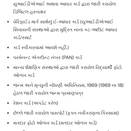
યુઆઈડીએઆઈ અથવા આધાર કાર્ડ દ્વારા જારી કરાયેલ
ડિજિટલ હસ્તાક્ષર
વેરિફાઈડ માર્ક સાથેનું ઈ-આધાર કાર્ડ (યુઆઈડીએઆઈ
સિવાયની સંસ્થાઓ દ્વારા મુદ્રિત નાના કટ-આઉટ આધાર
કાર્ડ/સ્માર્ટ
કાર્ડ સ્વીકારવામાં આવશે નહીં.)
પરમેનન્ટ એકાઉન્ટ નંબર (PAN) કાર્ડ
માન્ય શૈક્ષણિક સંસ્થાઓ દ્વારા જારી કરાયેલ વિદ્યાર્થી ફોટો
ઓળખ કાર્ડ
જન્મ અને મૃત્યુની નોંધણી અધિનિયમ, 1969 (1969 ના 18)
હેઠળ જારી કરાયેલ જન્મ પ્રમાણપત્ર
રેશન કાર્ડ (અપડેટ કરેલ)
છેલ્લે જારી કરાયેલ પાસપોર્ટ (ફક્ત નવીકરણના કિસ્સામાં)
મતદાર ફોટો ઓળખ કાર્ડ (મતદાર ઓળખ કાર્ડ)