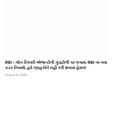
RBI – લોન રિકવરી એજન્ટોની ગુંડાટોળી પર લગામ: RBI ના નવા
કડક નિયમો, હવે ગ્રાહકોને નહી કરી શકાય હેરાન!
August 8, 2026