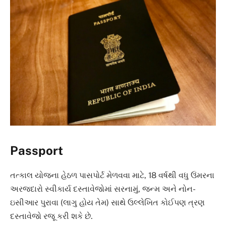
Passport
તત્કાલ યોજના હેઠળ પાસપોર્ટ મેળવવા માટે, 18 વર્ષથી વધુ ઉંમરના
અરજદારો સ્વીકાર્ય દસ્તાવેજોમાં સરનામું, જન્મ અને નોન-
ઇસીઆર પુરાવા (લાગુ હોય તેમ) સાથે ઉલ્લેખિત કોઈપણ ત્રણ
દસ્તાવેજો રજૂ કરી શકે છે.