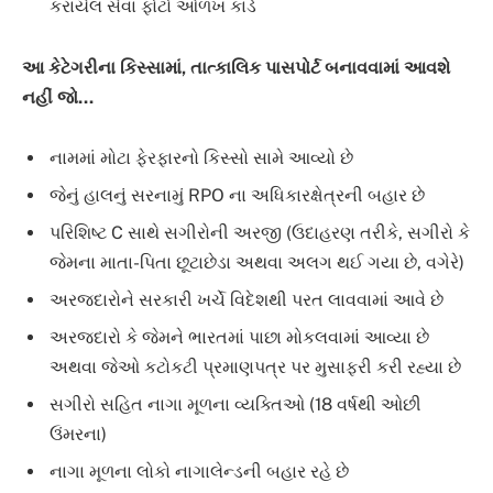
કરાયેલ સેવા ફોટો ઓળખ કાર્ડ
આ કેટેગરીના કિસ્સામાં, તાત્કાલિક પાસપોર્ટ બનાવવામાં આવશે
નહીં જો…
નામમાં મોટા ફેરફારનો કિસ્સો સામે આવ્યો છે
જેનું હાલનું સરનામું RPO ના અધિકારક્ષેત્રની બહાર છે
પરિશિષ્ટ C સાથે સગીરોની અરજી (ઉદાહરણ તરીકે, સગીરો કે
જેમના માતા-પિતા છૂટાછેડા અથવા અલગ થઈ ગયા છે, વગેરે)
અરજદારોને સરકારી ખર્ચે વિદેશથી પરત લાવવામાં આવે છે
અરજદારો કે જેમને ભારતમાં પાછા મોકલવામાં આવ્યા છે
અથવા જેઓ કટોકટી પ્રમાણપત્ર પર મુસાફરી કરી રહ્યા છે
સગીરો સહિત નાગા મૂળના વ્યક્તિઓ (18 વર્ષથી ઓછી
ઉંમરના)
નાગા મૂળના લોકો નાગાલેન્ડની બહાર રહે છે