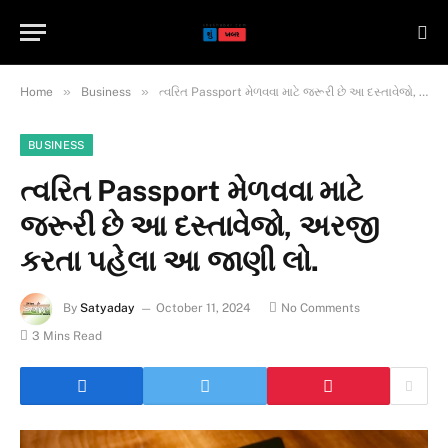
»
»
Home
Business
ત્વરિત Passport મેળવવા માટે જરૂરી છે આ દસ્તાવેજો, અરજી કરતા પહેલા આ જાણી લો.
BUSINESS
ત્વરિત Passport મેળવવા માટે
જરૂરી છે આ દસ્તાવેજો, અરજી
કરતા પહેલા આ જાણી લો.
By
Satyaday
October 11, 2024
No Comments
3 Mins Read