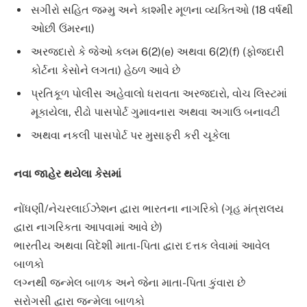
સગીરો સહિત જમ્મુ અને કાશ્મીર મૂળના વ્યક્તિઓ (18 વર્ષથી
ઓછી ઉંમરના)
અરજદારો કે જેઓ કલમ 6(2)(e) અથવા 6(2)(f) (ફોજદારી
કોર્ટના કેસોને લગતા) હેઠળ આવે છે
પ્રતિકૂળ પોલીસ અહેવાલો ધરાવતા અરજદારો, વોચ લિસ્ટમાં
મૂકાયેલા, રીઢો પાસપોર્ટ ગુમાવનારા અથવા અગાઉ બનાવટી
અથવા નકલી પાસપોર્ટ પર મુસાફરી કરી ચૂકેલા
નવા જાહેર થયેલા કેસમાં
નોંધણી/નેચરલાઈઝેશન દ્વારા ભારતના નાગરિકો (ગૃહ મંત્રાલય
દ્વારા નાગરિકતા આપવામાં આવે છે)
ભારતીય અથવા વિદેશી માતા-પિતા દ્વારા દત્તક લેવામાં આવેલ
બાળકો
લગ્નથી જન્મેલ બાળક અને જેના માતા-પિતા કુંવારા છે
સરોગસી દ્વારા જન્મેલા બાળકો