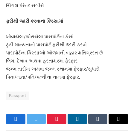
સિંગલ પેરેન્ટ સગીરો
ફરીથી જારી કરવાના કિસ્સામાં
ખોવાયેલા/ચોરાયેલા પાસપોર્ટના કેસો
ટૂંકી માન્યતાનો પાસપોર્ટ ફરીથી જારી કરવો
પાસપોર્ટના કિસ્સાઓ ઓળખની બહાર ક્ષતિગ્રસ્ત છે
લિંગ, દેખાવ અથવા હસ્તાક્ષરમાં ફેરફાર
જન્મ તારીખ અથવા જન્મ સ્થાનમાં ફેરફાર/સુધારો
પિતા/માતા/પતિ/પત્નીના નામમાં ફેરફાર.
Passport
Facebook
Twitter
Pinterest
LinkedIn
Tumblr
Email