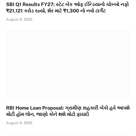
SBI Q1 Results FY27: સ્ટેટ બેંક ઓફ ઈન્ડિયાનો ચોખ્ખો નફો
₹21,121 કરોડ રહ્યો, શેર માટે ₹1,300 નો નવો ટાર્ગેટ
August 8, 2026
RBI Home Loan Proposal: ગ્રામીણ સહકારી બેંકો હવે આપશે
મોટી હોમ લોન, જાણો કોને થશે મોટો ફાયદો
August 8, 2026