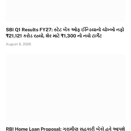
SBI Q1 Results FY27: સ્ટેટ બેંક ઓફ ઈન્ડિયાનો ચોખ્ખો નફો
₹21,121 કરોડ રહ્યો, શેર માટે ₹1,300 નો નવો ટાર્ગેટ
August 8, 2026
RBI Home Loan Proposal: ગ્રામીણ સહકારી બેંકો હવે આપશે