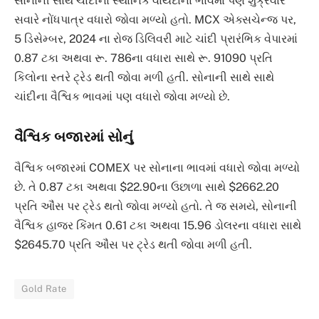
સોનાની સાથે ચાંદીના સ્થાનિક વાયદાના ભાવમાં પણ શુક્રવારે
સવારે નોંધપાત્ર વધારો જોવા મળ્યો હતો. MCX એક્સચેન્જ પર,
5 ડિસેમ્બર, 2024 ના રોજ ડિલિવરી માટે ચાંદી પ્રારંભિક વેપારમાં
0.87 ટકા અથવા રૂ. 786ના વધારા સાથે રૂ. 91090 પ્રતિ
કિલોના સ્તરે ટ્રેડ થતી જોવા મળી હતી. સોનાની સાથે સાથે
ચાંદીના વૈશ્વિક ભાવમાં પણ વધારો જોવા મળ્યો છે.
વૈશ્વિક બજારમાં સોનું
વૈશ્વિક બજારમાં COMEX પર સોનાના ભાવમાં વધારો જોવા મળ્યો
છે. તે 0.87 ટકા અથવા $22.90ના ઉછાળા સાથે $2662.20
પ્રતિ ઔંસ પર ટ્રેડ થતો જોવા મળ્યો હતો. તે જ સમયે, સોનાની
વૈશ્વિક હાજર કિંમત 0.61 ટકા અથવા 15.96 ડોલરના વધારા સાથે
$2645.70 પ્રતિ ઔંસ પર ટ્રેડ થતી જોવા મળી હતી.
Gold Rate