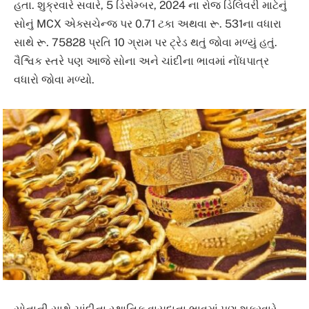
હતા. શુક્રવારે સવારે, 5 ડિસેમ્બર, 2024 ના રોજ ડિલિવરી માટેનું
સોનું MCX એક્સચેન્જ પર 0.71 ટકા અથવા રૂ. 531ના વધારા
સાથે રૂ. 75828 પ્રતિ 10 ગ્રામ પર ટ્રેડ થતું જોવા મળ્યું હતું.
વૈશ્વિક સ્તરે પણ આજે સોના અને ચાંદીના ભાવમાં નોંધપાત્ર
વધારો જોવા મળ્યો.