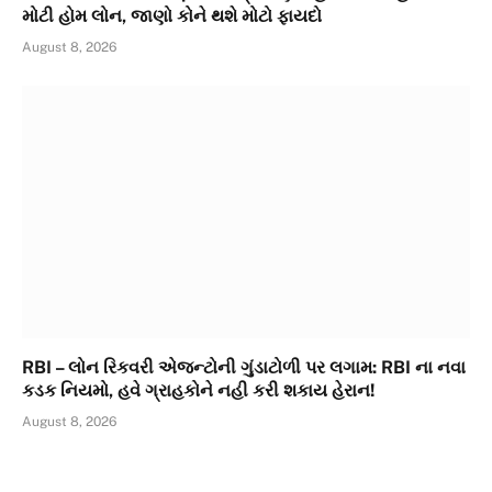
મોટી હોમ લોન, જાણો કોને થશે મોટો ફાયદો
August 8, 2026
RBI – લોન રિકવરી એજન્ટોની ગુંડાટોળી પર લગામ: RBI ના નવા
કડક નિયમો, હવે ગ્રાહકોને નહી કરી શકાય હેરાન!
August 8, 2026