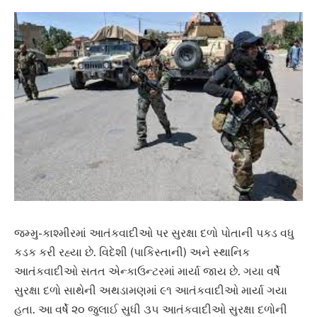
જમ્મુ-કાશ્મીરમાં આતંકવાદીઓ પર સુરક્ષા દળો પોતાની પકડ વધુ
કડક કરી રહ્યા છે. વિદેશી (પાકિસ્તાની) અને સ્થાનિક
આતંકવાદીઓ સતત એન્કાઉન્ટરમાં માર્યા જાય છે. ગયા વર્ષે
સુરક્ષા દળો સાથેની અથડામણમાં ૯૧ આતંકવાદીઓ માર્યા ગયા
હતા. આ વર્ષે ૨૦ જુલાઈ સુધી ૩૫ આતંકવાદીઓ સુરક્ષા દળોની