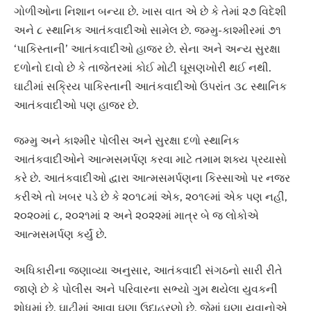
ગોળીઓના નિશાન બન્યા છે. ખાસ વાત એ છે કે તેમાં ૨૭ વિદેશી
અને ૮ સ્થાનિક આતંકવાદીઓ સામેલ છે. જમ્મુ-કાશ્મીરમાં ૭૧
‘પાકિસ્તાની’ આતંકવાદીઓ હાજર છે. સેના અને અન્ય સુરક્ષા
દળોનો દાવો છે કે તાજેતરમાં કોઈ મોટી ઘૂસણખોરી થઈ નથી.
ઘાટીમાં સક્રિય પાકિસ્તાની આતંકવાદીઓ ઉપરાંત ૩૮ સ્થાનિક
આતંકવાદીઓ પણ હાજર છે.
જમ્મુ અને કાશ્મીર પોલીસ અને સુરક્ષા દળો સ્થાનિક
આતંકવાદીઓને આત્મસમર્પણ કરવા માટે તમામ શક્ય પ્રયાસો
કરે છે. આતંકવાદીઓ દ્વારા આત્મસમર્પણના કિસ્સાઓ પર નજર
કરીએ તો ખબર પડે છે કે ૨૦૧૮માં એક, ૨૦૧૯માં એક પણ નહીં,
૨૦૨૦માં ૮, ૨૦૨૧માં ૨ અને ૨૦૨૨માં માત્ર બે જ લોકોએ
આત્મસમર્પણ કર્યું છે.
અધિકારીના જણાવ્યા અનુસાર, આતંકવાદી સંગઠનો સારી રીતે
જાણે છે કે પોલીસ અને પરિવારના સભ્યો ગુમ થયેલા યુવકની
શોધમાં છે. ઘાટીમાં આવા ઘણા ઉદાહરણો છે, જેમાં ઘણા યુવાનોએ