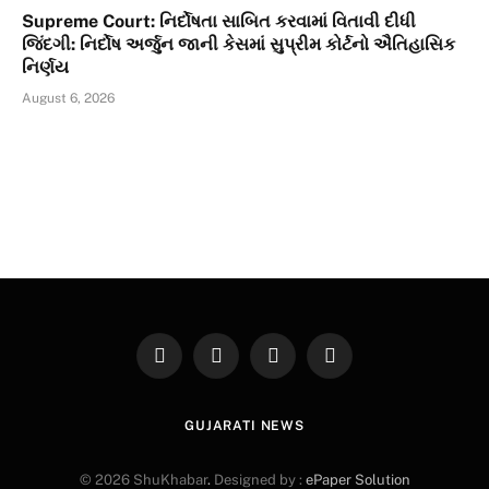
Supreme Court: નિર્દોષતા સાબિત કરવામાં વિતાવી દીધી
જિંદગી: નિર્દોષ અર્જુન જાની કેસમાં સુપ્રીમ કોર્ટનો ઐતિહાસિક
નિર્ણય
August 6, 2026
Facebook
X
Instagram
Pinterest
(Twitter)
GUJARATI NEWS
© 2026 ShuKhabar
.
Designed by :
ePaper Solution