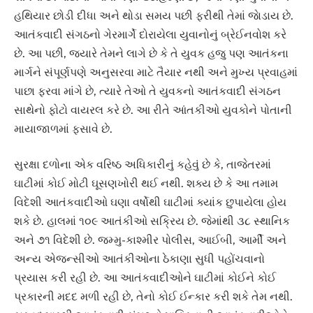
હથિયાર છોડી દીધા અને થોડા સમય પછી ફરીથી તેમાં જાેડાય છે.
આતંકવાદી સંગઠનો ગેરમાર્ગે દોરાયેલા યુવાનોનું બ્રેઈનવોશ કરે
છે. આ પછી, જ્યારે તેમને લાગે છે કે તે યુવક હજુ પણ આતંકના
માર્ગને સંપૂર્ણપણે અનુસરવા માટે તૈયાર નથી અને મુખ્ય પ્રવાહમાં
પાછા ફરવા માંગે છે, ત્યારે તેઓ તે યુવકનો આતંકવાદી સંગઠન
સાથેનો ફોટો વાયરલ કરે છે. આ રીતે આંતકીઓ યુવકોને પોતાની
માયાજાળમાં ફસાવે છે.
સુરક્ષા દળોના એક વરિષ્ઠ અધિકારીનું કહેવું છે કે, તાજેતરમાં
ઘાટીમાં કોઈ મોટી ઘૂસણખોરી થઈ નથી. શક્ય છે કે આ તમામ
વિદેશી આતંકવાદીઓ ઘણા વર્ષોથી ઘાટીમાં ક્યાંક છુપાયેલા હોય
શકે છે. હાલમાં ૧૦૯ આતંકીઓ સક્રિય છે. જેમાંથી ૩૮ સ્થાનિક
અને ૭૧ વિદેશી છે. જમ્મુ-કાશ્મીર પોલીસ, આઈબી, આર્મી અને
અન્ય એજન્સીઓ આતંકીઓના ઠેકાણા સુધી પહોંચવાનો
પ્રયાસ કરી રહી છે. આ આતંકવાદીઓને ઘાટીમાં કોઈને કોઈ
પ્રકારની મદદ મળી રહી છે, તેનો કોઈ ઈન્કાર કરી શકે તેમ નથી.