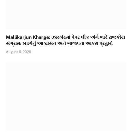
Mallikarjun Kharge: ઝારખંડમાં પેપર લીક અંગે ભારે રાજકીય
સંગ્રામ: ખડગેનું આશ્વાસન અને ભાજપના આકરા પ્રહારો
August 6, 2026