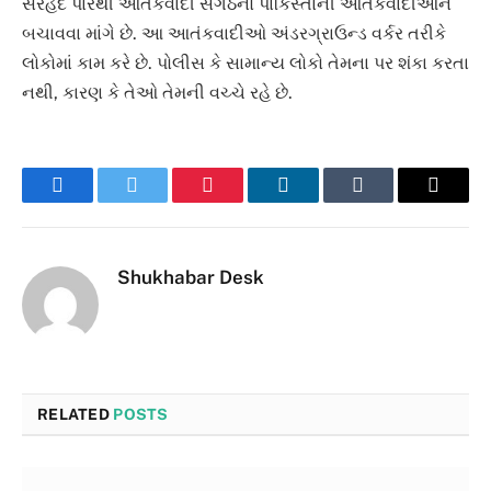
સરહદ પારથી આતંકવાદી સંગઠનો પાકિસ્તાની આતંકવાદીઓને
બચાવવા માંગે છે. આ આતંકવાદીઓ અંડરગ્રાઉન્ડ વર્કર તરીકે
લોકોમાં કામ કરે છે. પોલીસ કે સામાન્ય લોકો તેમના પર શંકા કરતા
નથી, કારણ કે તેઓ તેમની વચ્ચે રહે છે.
Facebook
Twitter
Pinterest
LinkedIn
Tumblr
Email
Shukhabar Desk
RELATED
POSTS