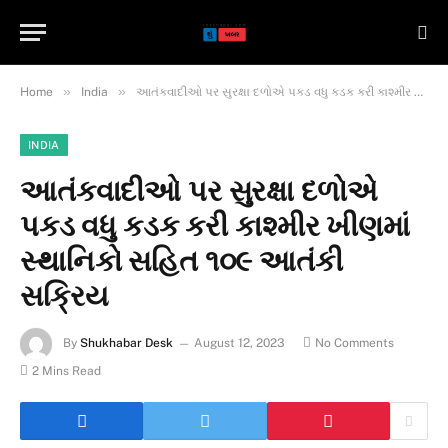
»
»
Home
India
આતંકવાદીઓ પર સુરક્ષા દળોએ પકડ વધુ કડક કરી કાશ્મીર ખીણમાં સ્થાનિકો સહિત ૧૦૯ આતંકી સક્રિય
INDIA
આતંકવાદીઓ પર સુરક્ષા દળોએ
પકડ વધુ કડક કરી કાશ્મીર ખીણમાં
સ્થાનિકો સહિત ૧૦૯ આતંકી
સક્રિય
By
Shukhabar Desk
August 12, 2023
No Comments
2 Mins Read