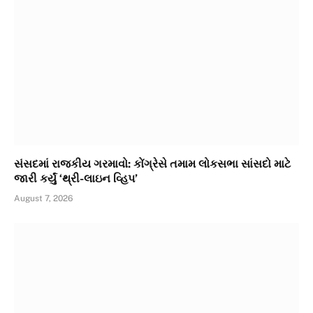
સંસદમાં રાજકીય ગરમાવો: કોંગ્રેસે તમામ લોકસભા સાંસદો માટે
જારી કર્યું ‘થ્રી-લાઇન વ્હિપ’
August 7, 2026