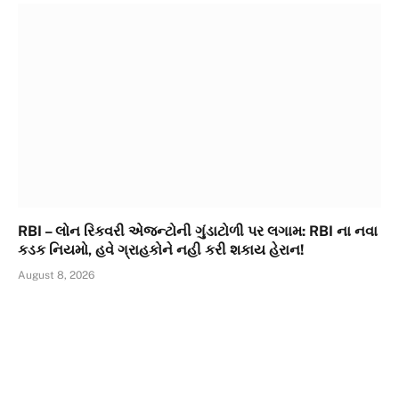
RBI – લોન રિકવરી એજન્ટોની ગુંડાટોળી પર લગામ: RBI ના નવા
કડક નિયમો, હવે ગ્રાહકોને નહી કરી શકાય હેરાન!
August 8, 2026