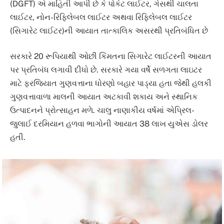
(DGFT) એ માહિતી આપી છે કે પોકેટ લાઈટર, ગેસથી ચાલતા
લાઈટર, નોન-રિફિલેબલ લાઈટર અથવા રિફિલેબલ લાઈટર
(સિગારેટ લાઈટર)ની આયાત તાત્કાલિક અસરથી પ્રતિબંધિત છે
સરકારે 20 રૂપિયાથી ઓછી કિંમતના સિગારેટ લાઈટરની આયાત
પર પ્રતિબંધ લગાવી દીધો છે. સરકારે ગયા વર્ષે સળગતા લાઇટર
માટે ફરજિયાત ગુણવત્તાના ધોરણો બહાર પાડ્યા હતા જેથી હલકી
ગુણવત્તાવાળા માલની આયાત અટકાવી શકાય અને સ્થાનિક
ઉત્પાદનને પ્રોત્સાહન મળે. ચાલુ નાણાકીય વર્ષમાં એપ્રિલ-
જુલાઈ દરમિયાન હળવા ભાગોની આયાત 38 લાખ યુએસ ડોલર
હતી.