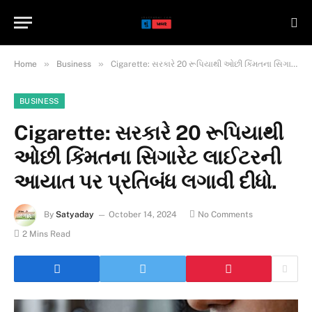
»
»
Home
Business
Cigarette: સરકારે 20 રૂપિયાથી ઓછી કિંમતના સિગારેટ લાઈટરની આયાત પર પ્રતિબંધ લગાવી દીધો.
BUSINESS
Cigarette: સરકારે 20 રૂપિયાથી
ઓછી કિંમતના સિગારેટ લાઈટરની
આયાત પર પ્રતિબંધ લગાવી દીધો.
By
Satyaday
October 14, 2024
No Comments
2 Mins Read