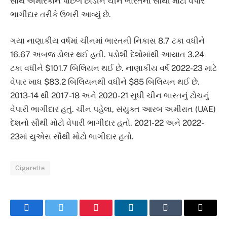
સાથે અમેરિકાને પાછળ છોડીને ચીન ભારતના સૌથી મોટા વેપાર
ભાગીદાર તરીકે ઉભરી આવ્યું છે.
ગયા નાણાકીય વર્ષમાં ચીનમાં ભારતની નિકાસ 8.7 ટકા વધીને
16.67 અબજ ડોલર થઈ હતી. પડોશી દેશોમાંથી આયાત 3.24
ટકા વધીને $101.7 બિલિયન થઈ છે. નાણાકીય વર્ષ 2022-23 માટે
વેપાર ખાધ $83.2 બિલિયનથી વધીને $85 બિલિયન થઈ છે.
2013-14 થી 2017-18 અને 2020-21 સુધી ચીન ભારતનું ટોચનું
વેપારી ભાગીદાર હતું. ચીન પહેલા, સંયુક્ત આરબ અમીરાત (UAE)
દેશનો સૌથી મોટો વેપારી ભાગીદાર હતો. 2021-22 અને 2022-
23માં યુએસ સૌથી મોટો ભાગીદાર હતો.
Cigarette
Facebook
Twitter
Pinterest
LinkedIn
Tumblr
Email